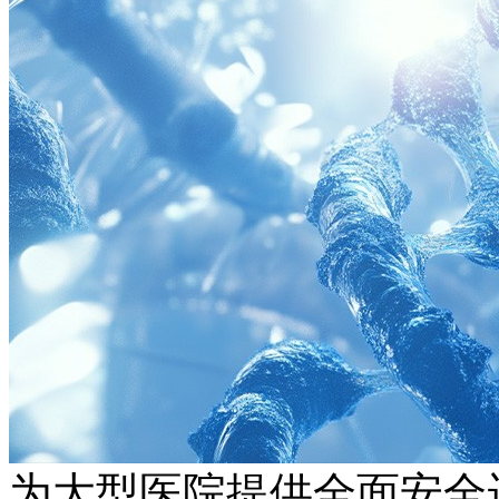
为大型医院提供全面安全