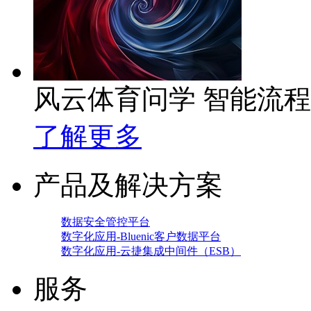
风云体育问学 智能流
了解更多
产品及解决方案
数据安全管控平台
数字化应用-Bluenic客户数据平台
数字化应用-云捷集成中间件（ESB）
服务