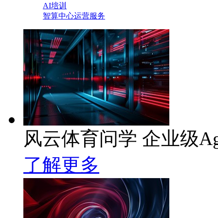
AI培训
智算中心运营服务
风云体育问学 企业级Ag
了解更多