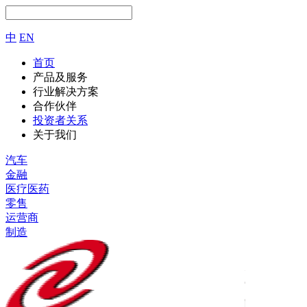
中
EN
首页
产品及服务
行业解决方案
合作伙伴
投资者关系
关于我们
汽车
金融
医疗医药
零售
运营商
制造