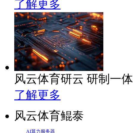
了解更多
风云体育研云 研制一
了解更多
风云体育鲲泰
AI算力服务器