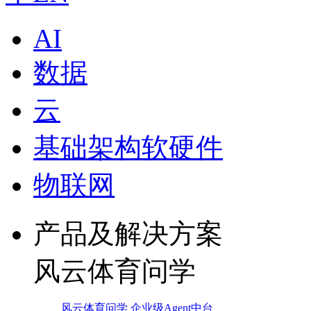
AI
数据
云
基础架构软硬件
物联网
产品及解决方案
风云体育问学
风云体育问学 企业级Agent中台