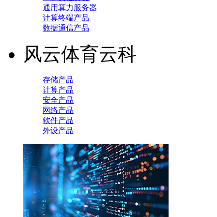
通用算力服务器
计算终端产品
数据通信产品
风云体育云科
存储产品
计算产品
安全产品
网络产品
软件产品
外设产品